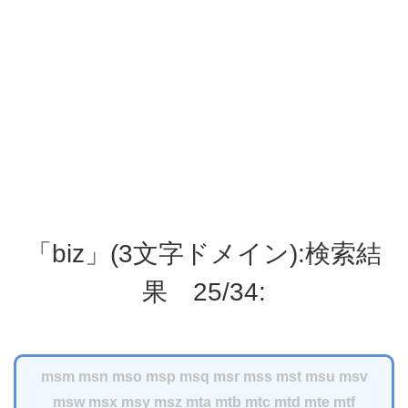
「biz」(3文字ドメイン):検索結
果 25/34:
msm
msn
mso
msp
msq
msr
mss
mst
msu
msv
msw
msx
msy
msz
mta
mtb
mtc
mtd
mte
mtf