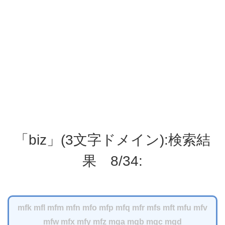
「biz」(3文字ドメイン):検索結
果 8/34:
mfk
mfl
mfm
mfn
mfo
mfp
mfq
mfr
mfs
mft
mfu
mfv
mfw
mfx
mfy
mfz
mga
mgb
mgc
mgd