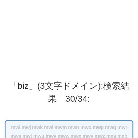
「biz」(3文字ドメイン):検索結
果 30/34:
mwi
mwj
mwk
mwl
mwm
mwn
mwo
mwp
mwq
mwr
mws
mwt
mwu
mwv
mww
mwx
mwy
mwz
mxa
mxb