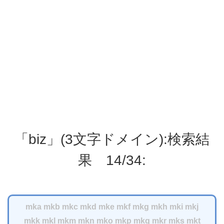
「biz」(3文字ドメイン):検索結
果 14/34:
mka
mkb
mkc
mkd
mke
mkf
mkg
mkh
mki
mkj
mkk
mkl
mkm
mkn
mko
mkp
mkq
mkr
mks
mkt