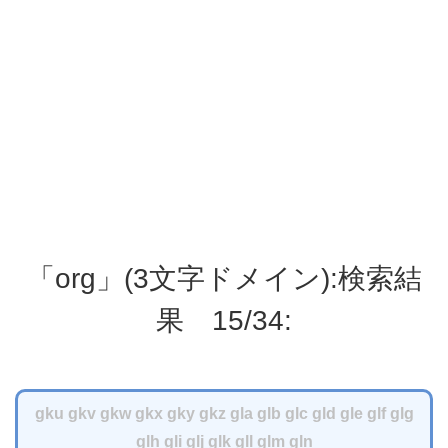
「org」(3文字ドメイン):検索結
果 15/34:
gku
gkv
gkw
gkx
gky
gkz
gla
glb
glc
gld
gle
glf
glg
glh
gli
glj
glk
gll
glm
gln