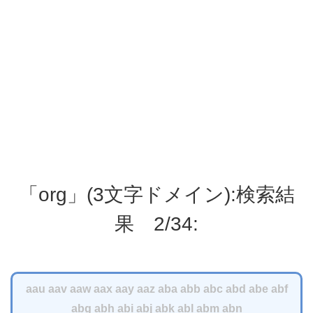
「org」(3文字ドメイン):検索結
果 2/34:
aau
aav
aaw
aax
aay
aaz
aba
abb
abc
abd
abe
abf
abg
abh
abi
abj
abk
abl
abm
abn