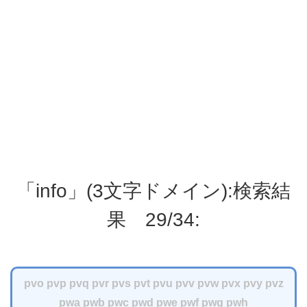
「info」(3文字ドメイン):検索結
果 29/34:
pvo
pvp
pvq
pvr
pvs
pvt
pvu
pvv
pvw
pvx
pvy
pvz
pwa
pwb
pwc
pwd
pwe
pwf
pwg
pwh